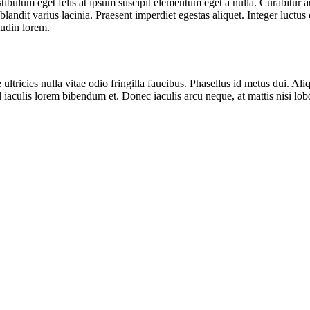
stibulum eget felis at ipsum suscipit elementum eget a nulla. Curabitur 
andit varius lacinia. Praesent imperdiet egestas aliquet. Integer luctus
tudin lorem.
icies nulla vitae odio fringilla faucibus. Phasellus id metus dui. Aliqua
 iaculis lorem bibendum et. Donec iaculis arcu neque, at mattis nisi lobo