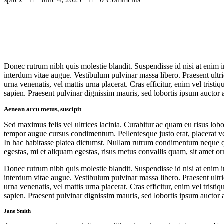
Donec rutrum nibh quis molestie blandit. Suspendisse id nisi at enim im
interdum vitae augue. Vestibulum pulvinar massa libero. Praesent ultri
urna venenatis, vel mattis urna placerat. Cras efficitur, enim vel tristi
sapien. Praesent pulvinar dignissim mauris, sed lobortis ipsum auctor 
Aenean arcu metus, suscipit
Sed maximus felis vel ultrices lacinia. Curabitur ac quam eu risus lobo
tempor augue cursus condimentum. Pellentesque justo erat, placerat vel
In hac habitasse platea dictumst. Nullam rutrum condimentum neque quis
egestas, mi et aliquam egestas, risus metus convallis quam, sit amet or
Donec rutrum nibh quis molestie blandit. Suspendisse id nisi at enim im
interdum vitae augue. Vestibulum pulvinar massa libero. Praesent ultri
urna venenatis, vel mattis urna placerat. Cras efficitur, enim vel tristi
sapien. Praesent pulvinar dignissim mauris, sed lobortis ipsum auctor 
Jane Smith