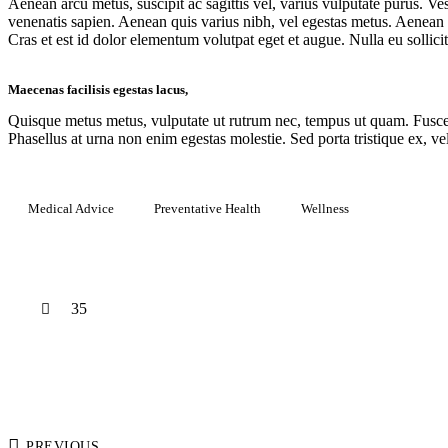
Aenean arcu metus, suscipit ac sagittis vel, varius vulputate purus. Ve
venenatis sapien. Aenean quis varius nibh, vel egestas metus. Aenean bl
Cras et est id dolor elementum volutpat eget et augue. Nulla eu sollici
Maecenas facilisis egestas lacus,
Quisque metus metus, vulputate ut rutrum nec, tempus ut quam. Fusce ultr
Phasellus at urna non enim egestas molestie. Sed porta tristique ex, vel
Medical Advice
Preventative Health
Wellness
35
PREVIOUS