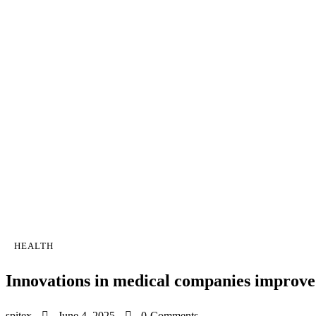
HEALTH
Innovations in medical companies improve 
spitex
June 4, 2025
0
Comments