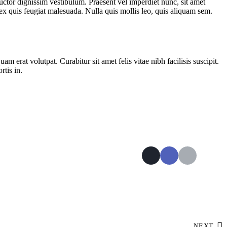
auctor dignissim vestibulum. Praesent vel imperdiet nunc, sit amet
 ex quis feugiat malesuada. Nulla quis mollis leo, quis aliquam sem.
m erat volutpat. Curabitur sit amet felis vitae nibh facilisis suscipit.
rtis in.
NEXT